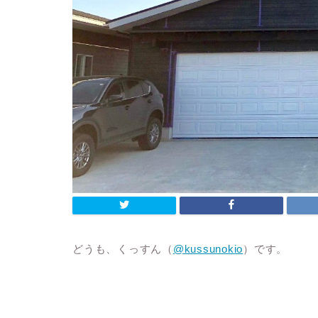
どうも、くっすん（
@kussunokio
）です。